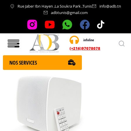
Rue Jaber Ibn Hayen ,La Soukra Park ,Tunis
info@adb.tn
adbtunis@gmail.com
infoline
Nos services
(+216)97078078
NOS SERVICES