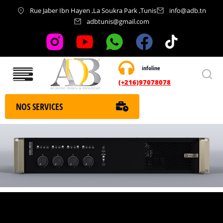
Rue Jaber Ibn Hayen ,La Soukra Park ,Tunis
info@adb.tn
adbtunis@gmail.com
infoline
Nos services
(+216)97078078
NOS SERVICES