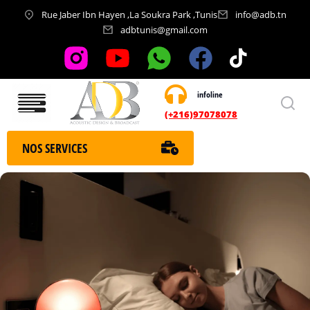
Rue Jaber Ibn Hayen ,La Soukra Park ,Tunis
info@adb.tn
adbtunis@gmail.com
infoline
Nos services
(+216)97078078
NOS SERVICES