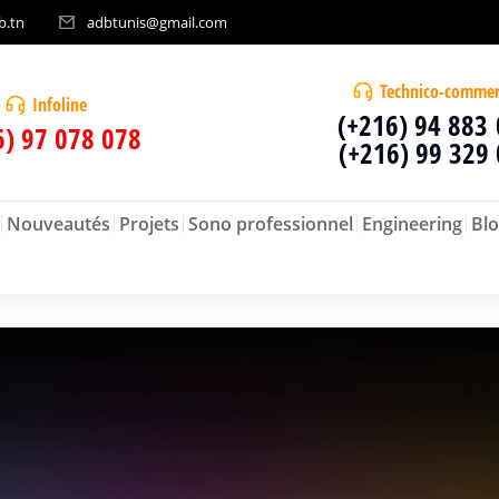
b.tn
adbtunis@gmail.com
Technico-commer
Infoline
(+216) 94 883
6) 97 078 078
(+216) 99 329
Nouveautés
Projets
Sono professionnel
Engineering
Blo