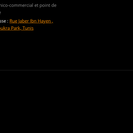
nico-commercial et point de
e
sse :
Rue Jaber Ibn Hayen ,
oukra Park, Tunis