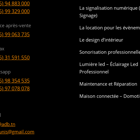
6) 94 883 000
La signalisation numérique (
6) 99 329 000
Signage)
ice après-vente
La location pour les évène
6) 99 063 735
Le design d’intérieur
ax
Sonorisation professionnell
6) 31 591 550
Lumière led – Éclairage Led
sapp
Professionnel
6) 98 354 535
Maintenance et Réparation
6) 97 078 078
Maison connectée – Domot
l
@adb.tn
unis@gmail.com