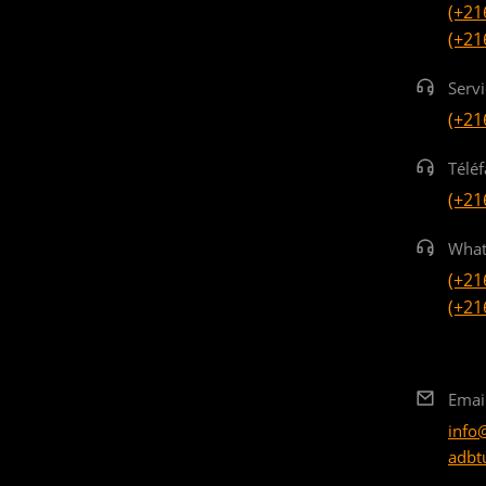
(+21
(+21
Serv
(+21
Téléf
(+21
What
(+21
(+21
Emai
info
adbt