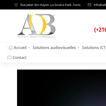
Rue Jaber Ibn Hayen ,La Soukra Park ,Tunis
info@ad
(+21
Accueil
Solutions audiovisuelles
Solutions ICT
Contact