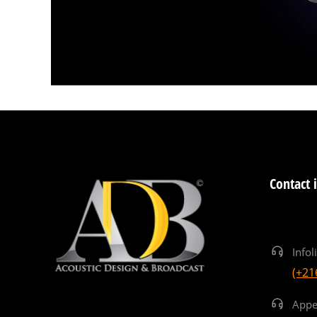
Contact 
Infol
(+21
Appe