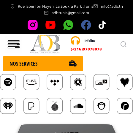
Rue Jaber Ibn Hayen ,La Soukra Park ,Tunis
info@adb.tn
adbtunis@gmail.com
infoline
Nos services
(+216)97078078
NOS SERVICES