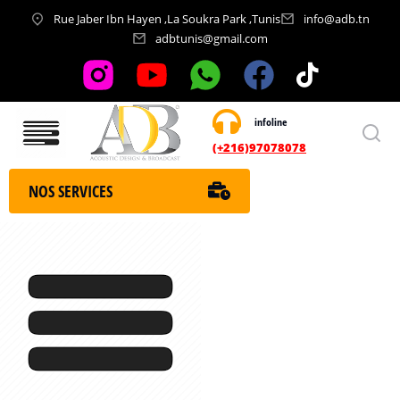
Rue Jaber Ibn Hayen ,La Soukra Park ,Tunis
info@adb.tn
adbtunis@gmail.com
infoline
Nos services
(+216)97078078
NOS SERVICES