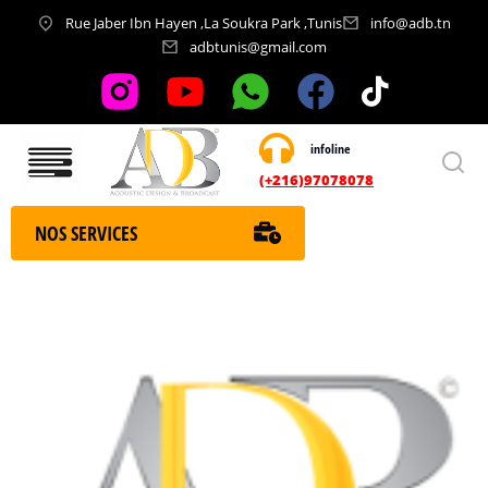
Rue Jaber Ibn Hayen ,La Soukra Park ,Tunis
info@adb.tn
adbtunis@gmail.com
infoline
Nos services
(+216)97078078
NOS SERVICES