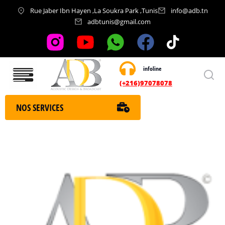
Rue Jaber Ibn Hayen ,La Soukra Park ,Tunis
info@adb.tn
adbtunis@gmail.com
infoline
Nos services
(+216)97078078
NOS SERVICES