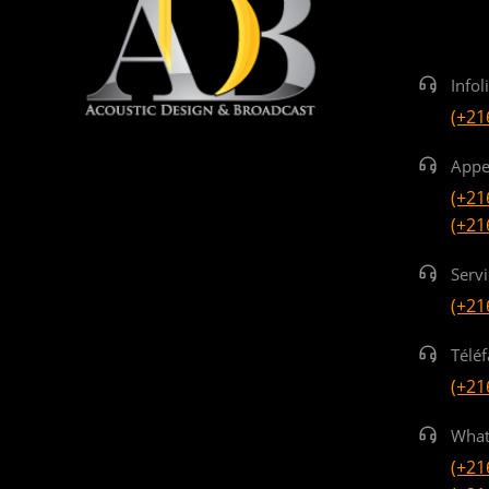
Infol
(+21
Appe
(+21
(+21
Serv
(+21
Téléf
(+21
What
(+21