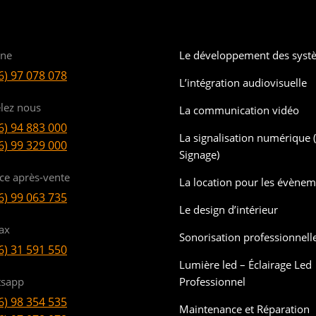
ine
Le développement des syst
6) 97 078 078
L’intégration audiovisuelle
lez nous
La communication vidéo
6) 94 883 000
La signalisation numérique (
6) 99 329 000
Signage)
ice après-vente
La location pour les évène
6) 99 063 735
Le design d’intérieur
ax
Sonorisation professionnell
6) 31 591 550
Lumière led – Éclairage Led
sapp
Professionnel
6) 98 354 535
Maintenance et Réparation