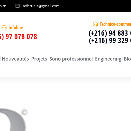
b.tn
adbtunis@gmail.com
Technico-commer
Infoline
(+216) 94 883
6) 97 078 078
(+216) 99 329
Nouveautés
Projets
Sono professionnel
Engineering
Blo