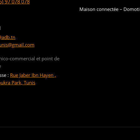
6) 97 078 078
Maison connectée – Domot
l
@adb.tn
unis@gmail.com
nico-commercial et point de
e
sse :
Rue Jaber Ibn Hayen ,
oukra Park, Tunis