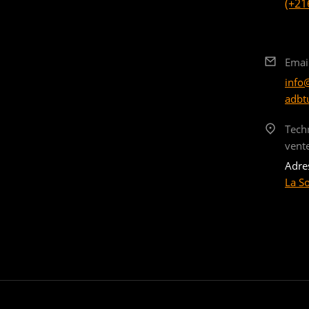
(+21
Emai
info
adbt
Tech
vent
Adre
La S