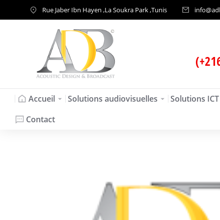
Rue Jaber Ibn Hayen ,La Soukra Park ,Tunis
info@ad
(+21
Accueil
Solutions audiovisuelles
Solutions ICT
Contact