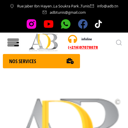
Rue Jaber Ibn Hayen ,La Soukra Park ,Tunis
info@adb.tn
adbtunis@gmail.com
infoline
Nos services
(+216)97078078
NOS SERVICES