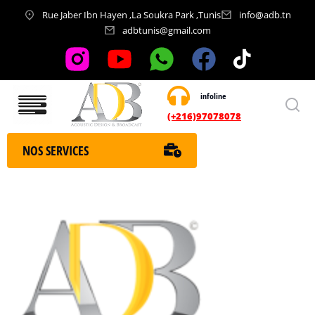
Rue Jaber Ibn Hayen ,La Soukra Park ,Tunis
info@adb.tn
adbtunis@gmail.com
infoline
Nos services
(+216)97078078
NOS SERVICES