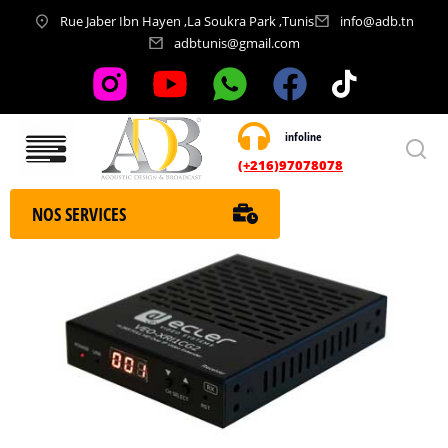
Rue Jaber Ibn Hayen ,La Soukra Park ,Tunis
info@adb.tn
adbtunis@gmail.com
infoline
Nos services
(+216)97078078
NOS SERVICES