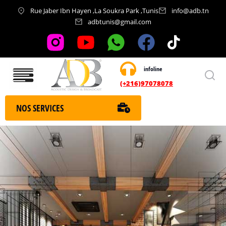
Rue Jaber Ibn Hayen ,La Soukra Park ,Tunis
info@adb.tn
adbtunis@gmail.com
infoline
Nos services
(+216)97078078
NOS SERVICES