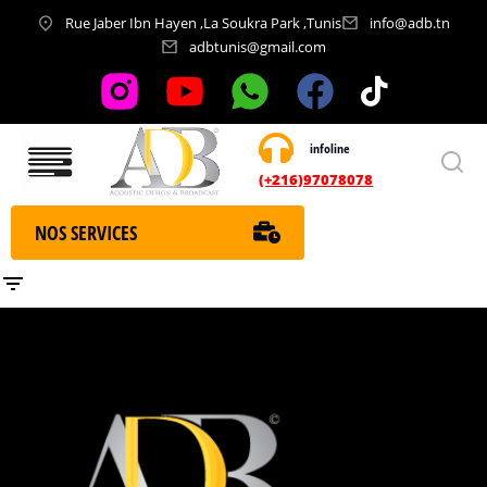
Rue Jaber Ibn Hayen ,La Soukra Park ,Tunis
info@adb.tn
adbtunis@gmail.com
infoline
Nos services
(+216)97078078
NOS SERVICES