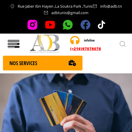
Rue Jaber Ibn Hayen ,La Soukra Park ,Tunis
info@adb.tn
adbtunis@gmail.com
infoline
Nos services
(+216)97078078
NOS SERVICES