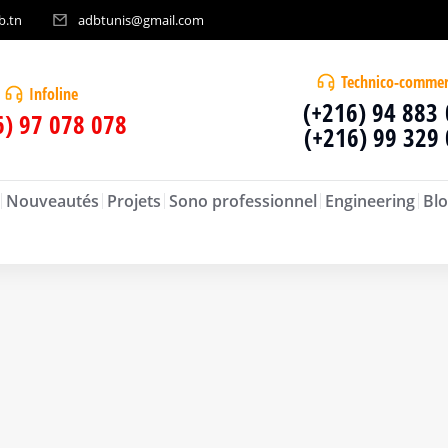
b.tn
adbtunis@gmail.com
Technico-commer
Infoline
(+216) 94 883
6) 97 078 078
(+216) 99 329
Nouveautés
Projets
Sono professionnel
Engineering
Blo