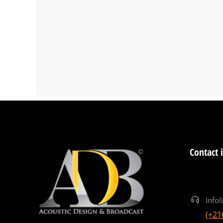
Contact 
Infol
(+21