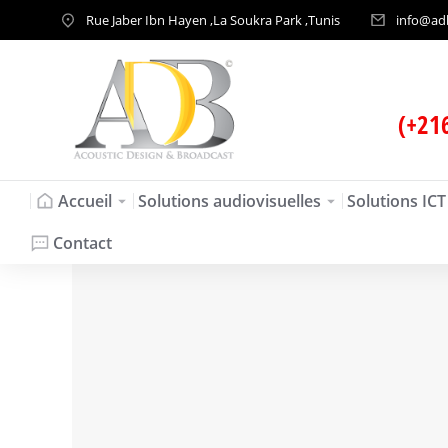
Rue Jaber Ibn Hayen ,La Soukra Park ,Tunis
info@ad
(+21
Accueil
Solutions audiovisuelles
Solutions ICT
Contact