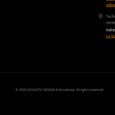
adbt
Tech
vent
Adre
La S
© 2025 ACOUSTIC DESIGN & broadcast. All rights reserved.