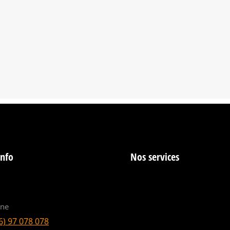
info
Nos services
ine
6) 97 078 078