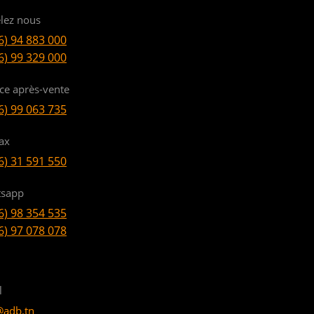
lez nous
6) 94 883 000
6) 99 329 000
ice après-vente
6) 99 063 735
ax
6) 31 591 550
sapp
6) 98 354 535
6) 97 078 078
l
@adb.tn