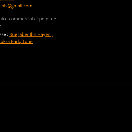
unis@gmail.com
nico-commercial et point de
e
sse :
Rue Jaber Ibn Hayen ,
oukra Park, Tunis