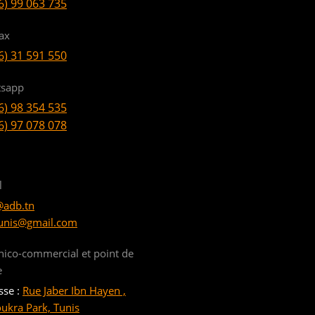
6) 99 063 735
ax
6) 31 591 550
sapp
6) 98 354 535
6) 97 078 078
l
@adb.tn
unis@gmail.com
nico-commercial et point de
e
sse :
Rue Jaber Ibn Hayen ,
oukra Park, Tunis