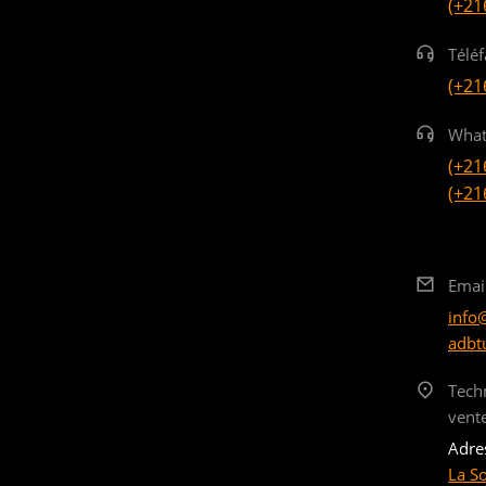
(+21
Téléf
(+21
What
(+21
(+21
Emai
info
adbt
Tech
vent
Adre
La S