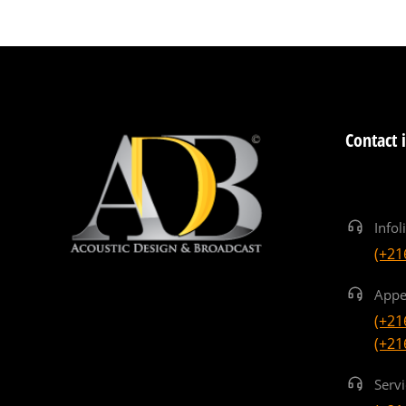
Contact 
Infol
(+21
Appe
(+21
(+21
Serv