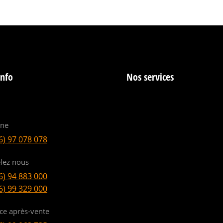
info
Nos services
ine
6) 97 078 078
lez nous
6) 94 883 000
6) 99 329 000
ice après-vente