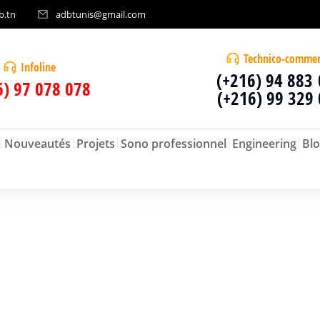
b.tn
adbtunis@gmail.com
Technico-commer
Infoline
(+216) 94 883
6) 97 078 078
(+216) 99 329
Nouveautés
Projets
Sono professionnel
Engineering
Blo