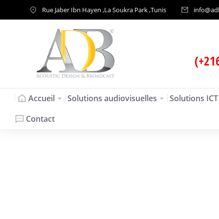
Rue Jaber Ibn Hayen ,La Soukra Park ,Tunis
info@ad
(+21
Accueil
Solutions audiovisuelles
Solutions ICT
Contact