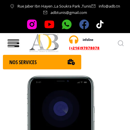
Rue Jaber Ibn Hayen ,La Soukra Park ,Tunis
info@adb.tn
adbtunis@gmail.com
infoline
Nos services
(+216)97078078
NOS SERVICES